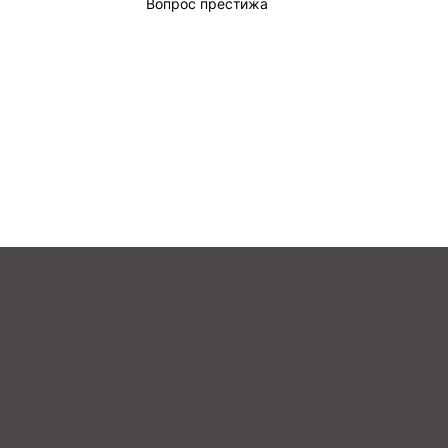
Вопрос престижа
TURK
VSEM