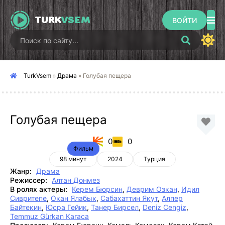
TURK
VSEM
ВОЙТИ
TurkVsem
»
Драма
» Голубая пещера
Голубая пещера
0
0
Фильм
98 минут
2024
Турция
Жанр:
Драма
Режиссер:
Алтан Донмез
В ролях актеры:
Керем Бюрсин
,
Деврим Озкан
,
Идил
Сивритепе
,
Окан Ялабык
,
Сабахаттин Якут
,
Алпер
Байтекин
,
Юсра Гейик
,
Танер Бирсел
,
Deniz Cengiz
,
Temmuz Gürkan Karaca