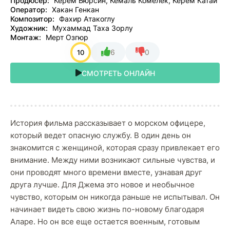
Продюсер:
Керем Бюрсин, Кемаль Комелек, Керем Катай
Оператор:
Хакан Генкан
Композитор:
Фахир Атакоглу
Художник:
Мухаммад Таха Зорлу
Монтаж:
Мерт Озгюр
6
0
10
СМОТРЕТЬ ОНЛАЙН
История фильма рассказывает о морском офицере,
который ведет опасную службу. В один день он
знакомится с женщиной, которая сразу привлекает его
внимание. Между ними возникают сильные чувства, и
они проводят много времени вместе, узнавая друг
друга лучше. Для Джема это новое и необычное
чувство, которым он никогда раньше не испытывал. Он
начинает видеть свою жизнь по-новому благодаря
Аларе. Но он все еще остается военным, готовым