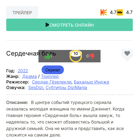
4.7
4.7
ТРЕЙЛЕР
СМОТРЕТЬ ОНЛАЙН
Сердечная боль
10
1
0
Сериал
Год:
2022
Жанр:
Драма
/
Триллер
Режиссер:
Сердар Гёзелекли
,
Бахадыр Индже
Озвучка:
SesDizi
,
Субтитры DiziMania
Описание:
В центре событий турецкого сериала
оказалась молодая женщина по имени Дженнет. Когда
главная героиня «Сердечная боль» вышла замуж, то
надеялась то, что сможет обзавестись большой и
дружной семьей. Она не могла и представить, как все
сложится на самом деле.