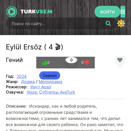
TURK
VSEM
ВОЙТИ
Eylül Ersöz ( 4 🎬)
Гений
0
0
0
Сериал
Год:
2024
Жанр:
Драма
/
Мелодрама
Режиссер:
Умут Арал
Озвучка:
Voize
,
Субтитры AveTurk
Описание:
Искандер, как и любой родитель,
располагающий огромными средствами и
возможностями, с ранних лет занимался тем, что делал
все возможное для своего ребенка. Он рано заметил, что
у Деврана есть огромный математический дар. Мужчина