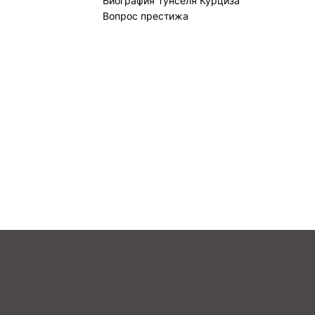
Биография Тунселя Курциза
Вопрос престижа