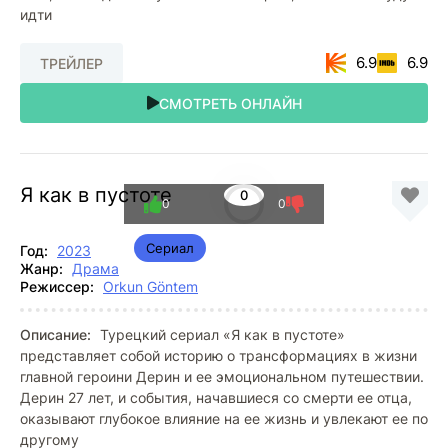
идти
6.9
6.9
ТРЕЙЛЕР
СМОТРЕТЬ ОНЛАЙН
Я как в пустоте
0
0
0
Сериал
Год:
2023
Жанр:
Драма
Режиссер:
Orkun Göntem
Описание:
Турецкий сериал «Я как в пустоте»
представляет собой историю о трансформациях в жизни
главной героини Дерин и ее эмоциональном путешествии.
Дерин 27 лет, и события, начавшиеся со смерти ее отца,
оказывают глубокое влияние на ее жизнь и увлекают ее по
другому