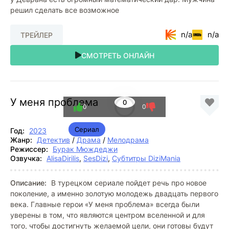
решил сделать все возможное
n/a
n/a
ТРЕЙЛЕР
СМОТРЕТЬ ОНЛАЙН
У меня проблема
0
0
0
Сериал
Год:
2023
Жанр:
Детектив
/
Драма
/
Мелодрама
Режиссер:
Бурак Мюждеджи
Озвучка:
AlisaDirilis
,
SesDizi
,
Субтитры DiziMania
Описание:
В турецком сериале пойдет речь про новое
поколение, а именно золотую молодежь двадцать первого
века. Главные герои «У меня проблема» всегда были
уверены в том, что являются центром вселенной и для
того, чтобы достигнуть желаемой цели, они готовы будут